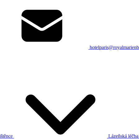
hotelparis@royalmarienb
ištěnce
Lázeňská léčb