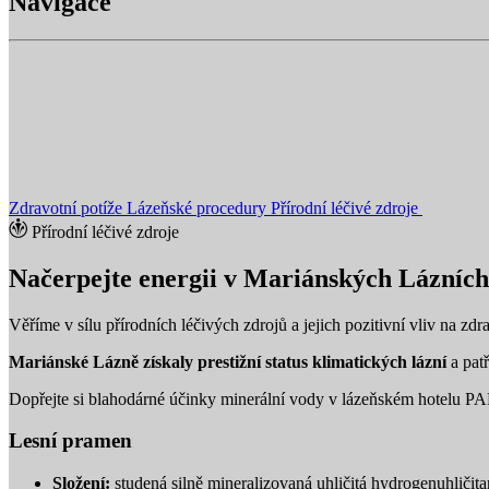
Navigace
Zdravotní potíže
Lázeňské procedury
Přírodní léčivé zdroje
Přírodní léčivé zdroje
Načerpejte energii v Mariánských Lázních
Věříme v sílu přírodních léčivých zdrojů a jejich pozitivní vliv na z
Mariánské Lázně získaly prestižní status klimatických lázní
a patř
Dopřejte si blahodárné účinky minerální vody v lázeňském hotelu PARI
Lesní pramen
Složení:
studená silně mineralizovaná uhličitá hydrogenuhliči