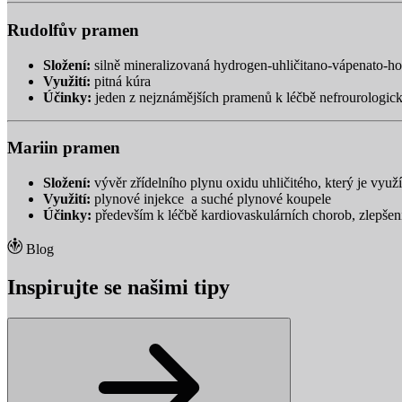
Rudolfův pramen
Složení:
silně mineralizovaná hydrogen-uhličitano-vápenato-ho
Využití:
pitná kúra
Účinky:
jeden z nejznámějších pramenů k léčbě nefrourologický
Mariin pramen
Složení:
vývěr zřídelního plynu oxidu uhličitého, který je využ
Využití:
plynové injekce a suché plynové koupele
Účinky:
především k léčbě kardiovaskulárních chorob, zlepšení
Blog
Inspirujte se našimi tipy