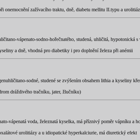
i onemocnění zažívacího traktu, dně, diabetu mellitu II.typu a urolitiá
ličitano-vápenato-sodno-hořečnatého, studená, uhličitá, hypotonická 
seliny a dně, vhodná pro diabetiky i pro doplnění železa při anémii
genuhličitano-sodné, studené se zvýšením obsahem lithia a kyseliny kře
om dráždivého tračníku, jater, žlučníku)
ato-vápenatá voda, železnatá kyselka, má příznivý poměr vápníku a h
látové urolitiázy a u idiopatické hyperkalciurie, má diuretický efekt