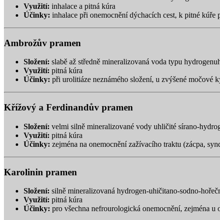
Využití:
inhalace a pitná kúra
Účinky:
inhalace při onemocnění dýchacích cest, k pitné kúře př
Ambrožův pramen
Složení:
slabě až středně mineralizovaná voda typu hydrogenuh
Využití:
pitná kúra
Účinky:
při urolitiáze neznámého složení, u zvýšené močové ky
Křížový a Ferdinandův pramen
Složení:
velmi silně mineralizované vody uhličité sírano-hydro
Využití:
pitná kúra
Účinky:
zejména na onemocnění zažívacího traktu (zácpa, syndr
Karolinin pramen
Složení:
silně mineralizovaná hydrogen-uhičitano-sodno-hořečn
Využití:
pitná kúra
Účinky:
pro všechna nefrourologická onemocnění, zejména u oxa