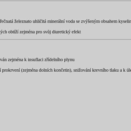
řečnatá železnato uhličitá minerální voda se zvýšeným obsahem kyselin
ch obtíží zejména pro svůj diuretický efekt
íván zejména k insuflaci zřídelního plynu
 prokrvení (zejména dolních končetin), snižování krevního tlaku a k ú