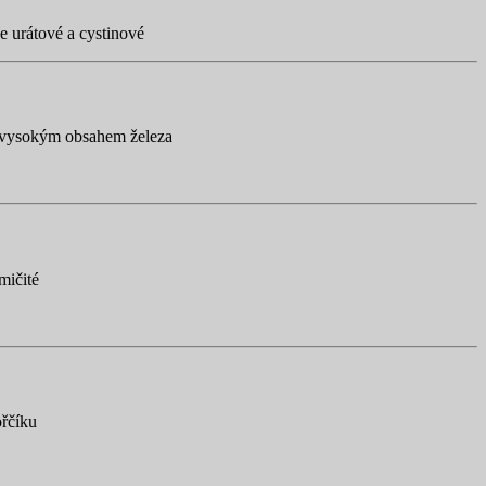
ze urátové a cystinové
s vysokým obsahem železa
mičité
ořčíku