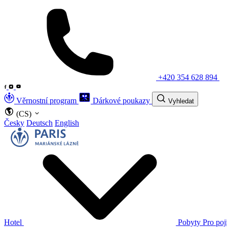
+420 354 628 894
Věrnostní program
Dárkové poukazy
Vyhledat
(CS)
Česky
Deutsch
English
Hotel
Pobyty
Pro poj