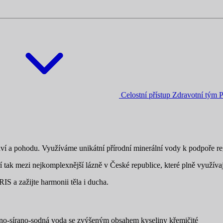
Celostní přístup
Zdravotní tým
P
draví a pohodu. Využíváme unikátní přírodní minerální vody k podpoře re
í tak mezi nejkomplexnější lázně v České republice, které plně využívaj
S a zažijte harmonii těla i ducha.
tano-sírano-sodná voda se zvýšeným obsahem kyseliny křemičité