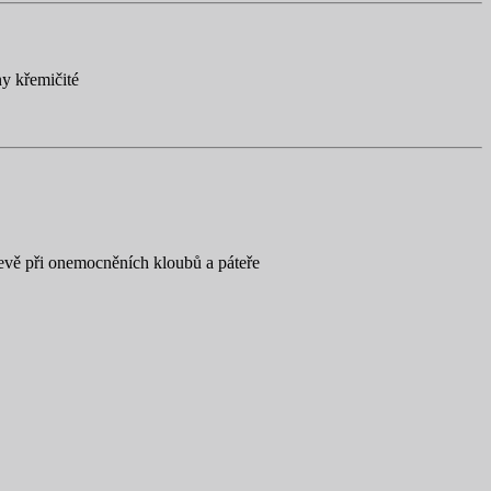
y křemičité
levě při onemocněních kloubů a páteře