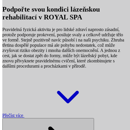
Podpořte svou kondici lázeňskou
rehabilitací v ROYAL SPA
Pravidelná fyzická aktivita je pro lidské zdraví naprosto zásadní,
protože podporuje prokrvení, posiluje svaly a celkově udržuje tělo
ve formě. Stejně pozitivně navíc působí i na naši psychiku. Zhruba
třetina dospělé populace má ale pohybu nedostatek, což může
zvyšovat riziko obezity i mnoha dalších onemocnění. A jednou z
cest, jak se dostat zpět do formy, může být lázeňský pobyt, kde
znovu přivyknete pravidelnému cvičení, které zkombinujete s
dalšími procedurami a procházkami v přírodě.
Přečíst více