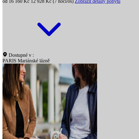
od 16 160 Kč
12 928 Kč (7 nocí/os)
Zobrazit detaily pobytu
Dostupné v :
PARIS Mariánské lázně