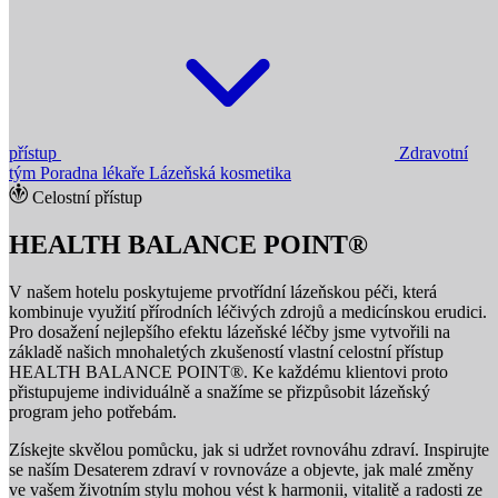
přístup
Zdravotní
tým
Poradna lékaře
Lázeňská kosmetika
Celostní přístup
HEALTH BALANCE POINT®
V našem hotelu poskytujeme prvotřídní lázeňskou péči, která
kombinuje využití přírodních léčivých zdrojů a medicínskou erudici.
Pro dosažení nejlepšího efektu lázeňské léčby jsme vytvořili na
základě našich mnohaletých zkušeností vlastní celostní přístup
HEALTH BALANCE POINT®. Ke každému klientovi proto
přistupujeme individuálně a snažíme se přizpůsobit lázeňský
program jeho potřebám.
Získejte skvělou pomůcku, jak si udržet rovnováhu zdraví. Inspirujte
se naším Desaterem zdraví v rovnováze a objevte, jak malé změny
ve vašem životním stylu mohou vést k harmonii, vitalitě a radosti ze