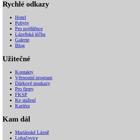
Rychlé odkazy
Hotel
Pobyty
Pro pojištěnce
Lázeňská léčba
Galerie
Blog
Užitečné
Kontakty
Věrnostní program
Dárkové poukazy
Pro firmy
FKSP
Ke stažení
Kariéra
Kam dál
Mariánské Lázně
Luhačovice