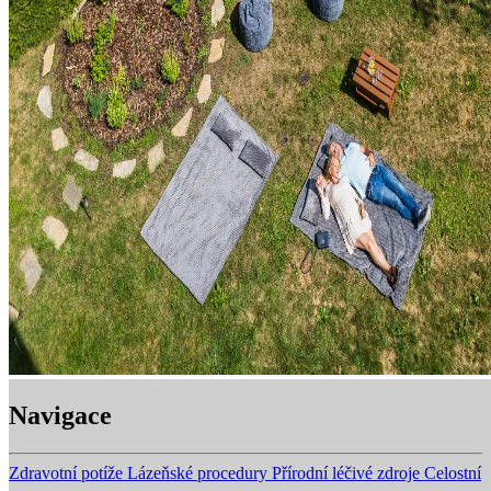
Navigace
Zdravotní potíže
Lázeňské procedury
Přírodní léčivé zdroje
Celostní