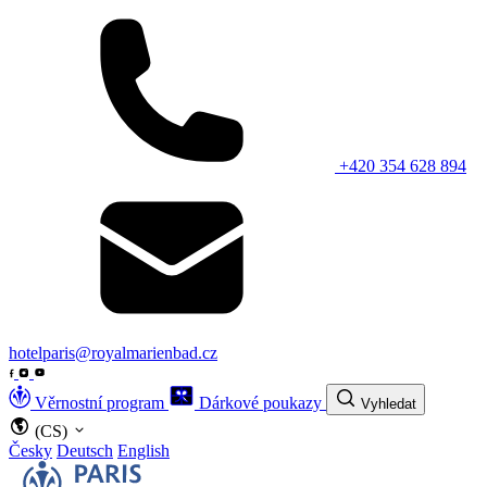
+420 354 628 894
hotelparis@royalmarienbad.cz
Věrnostní program
Dárkové poukazy
Vyhledat
(CS)
Česky
Deutsch
English