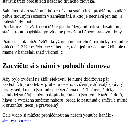
statistik trápí bolesti zad každého druhého člověka.
Sáhněme si do svědomí, kdo z nás má snahu řešit problémy vzniklé
právě dlouhým sezením v zaměstnání, a kdo je nechává jen tak „s
bolestí" plynout?
Pro řadu z nás však není těžké pocitu úlevy od bolesti dosáhnout,
stačí k tomu například pravidelné protažení během pracovní doby.
Ptáte se, "jak můžu čvičit, když nemám potřebné pomůcky a vhodné
oblečení" ? Nepotřebujete vůbec nic, teda jednu věc ano, židli, ale tu
máme v kanceláři snad všichni. :)
Zacvičte si s námi v pohodlí domova
Aby bylo cvičení na židli efektivní, je nutné dodržovat pár
základních pravidel. V průběhu celého cvičení je důležitý správný
rovný sed, kolena jsou od sebe vzdálená na šíři pánve, špičky
chodidel směřují směrem dopředu, ramena jsou volně tažená dolů,
hlava je vytažená směrem nahoru, brada je zasunutá a směřuje mírně
k hrudníku, dech je pravidelný.
Celé video si můžete prohlédnout na našem youtube kanále -
sledovat video ›
.