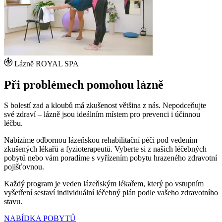
Lázně ROYAL SPA
Při problémech pomohou lázně
S bolestí zad a kloubů má zkušenost většina z nás. Nepodceňujte
své zdraví – lázně jsou ideálním místem pro prevenci i účinnou
léčbu.
Nabízíme odbornou lázeňskou rehabilitační péči pod vedením
zkušených lékařů a fyzioterapeutů. Vyberte si z našich léčebných
pobytů nebo vám poradíme s vyřízením pobytu hrazeného zdravotní
pojišťovnou.
Každý program je veden lázeňským lékařem, který po vstupním
vyšetření sestaví individuální léčebný plán podle vašeho zdravotního
stavu.
NABÍDKA POBYTŮ