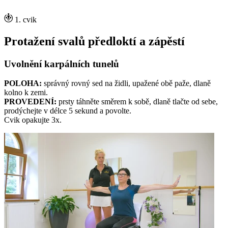
1. cvik
Protažení svalů předloktí a zápěstí
Uvolnění karpálních tunelů
POLOHA:
správný rovný sed na židli, upažené obě paže, dlaně
kolno k zemi.
PROVEDENÍ:
prsty táhněte směrem k sobě, dlaně tlačte od sebe,
prodýchejte v délce 5 sekund a povolte.
Cvik opakujte 3x.