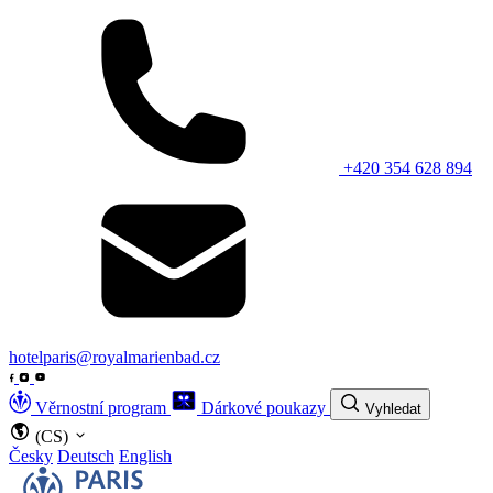
+420 354 628 894
hotelparis@royalmarienbad.cz
Věrnostní program
Dárkové poukazy
Vyhledat
(CS)
Česky
Deutsch
English