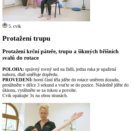
5. cvik
Protažení trupu
Protažení krční páteře, trupu a šikmých břišních
svalů do rotace
POLOHA:
správný rovný sed na židli, jedna ruka je upažená
nahoru, dlaň směřuje dopředu.
PROVEDENÍ:
horní částí těla jděte do rotace směrem dozadu,
protáhněte v délce 3 sekund a vraťte se do pozice. Následně jděte do
úklonu, vytáhněte se za rukou a povolte.
Cvik opakujte 3x na obou stranách.