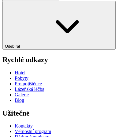
Odebírat
Rychlé odkazy
Hotel
Pobyty
Pro pojištěnce
Lázeňská léčba
Galerie
Blog
Užitečné
Kontakty
Věrnostní program
Dárkové poukazy