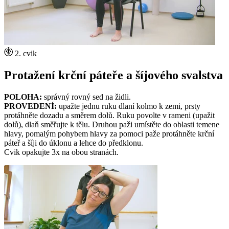
2. cvik
Protažení krční páteře a šíjového svalstva
POLOHA:
správný rovný sed na židli.
PROVEDENÍ:
upažte jednu ruku dlaní kolmo k zemi, prsty
protáhněte dozadu a směrem dolů. Ruku povolte v rameni (upažit
dolů), dlaň směřujte k tělu. Druhou paži umístěte do oblasti temene
hlavy, pomalým pohybem hlavy za pomoci paže protáhněte krční
páteř a šíji do úklonu a lehce do předklonu.
Cvik opakujte 3x na obou stranách.