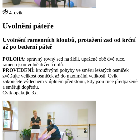
4. cvik
Uvolnění páteře
Uvolnění ramenních kloubů, protažení zad od krční
až po bederní páteř
POLOHA:
správný rovný sed na židli, upažené obě dvě ruce,
ramena jsou volně držená dolů.
PROVEDENÍ:
krouživými pohyby ve směru ležatých osmiček
zvětšujte velikost osmiček až do maximální velikosti. Cvik
zakončete výdechem v úplném předklonu, kdy jsou ruce předpažené
a směřují dopředu.
Cvik opakujte 3x.