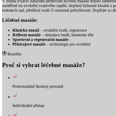
V hotelu PARIS nabízíme především léčebné masáže nejsou zaměřené n
zaměřené na uvolnění svalového napětí, zlepšení hybnosti kloubů a 
bolestech zad, přetížení svalů či omezené pohyblivosti. Dopřejte si cíl
Léčebné masáže:
Klasická masáž
– uvolnění svalů, regenerace
Reflexní masáže
– stimulace bodů, harmonie těla
Sportovní a regenerační masáže
-
Přístrojové masáže
– technologie pro uvolnění
Benefity
Proč si vybrat léčebné masáže?
Profesionálně školený personál
Individuální přístup