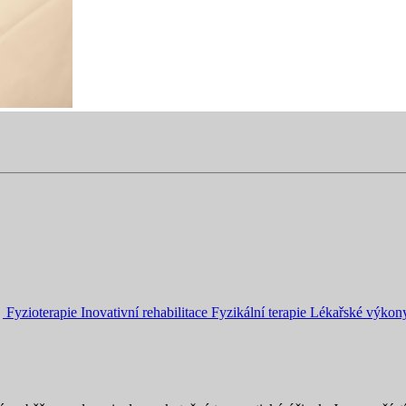
Fyzioterapie
Inovativní rehabilitace
Fyzikální terapie
Lékařské výkon