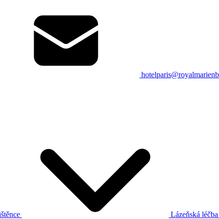
hotelparis@royalmarienb
ištěnce
Lázeňská léčb