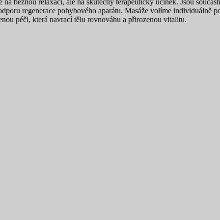
a běžnou relaxaci, ale na skutečný terapeutický účinek. Jsou součástí
podporu regenerace pohybového aparátu. Masáže volíme individuálně po
enou péči, která navrací tělu rovnováhu a přirozenou vitalitu.