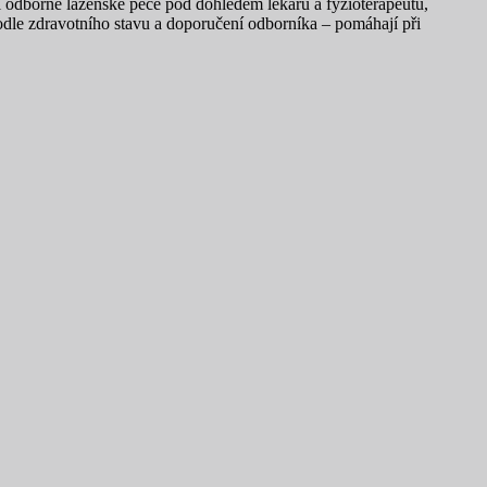
 odborné lázeňské péče pod dohledem lékařů a fyzioterapeutů,
dle zdravotního stavu a doporučení odborníka – pomáhají při