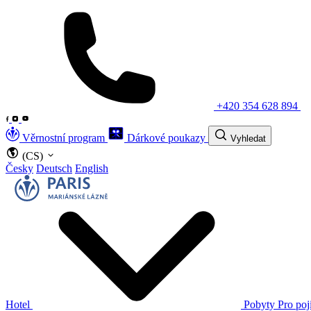
+420 354 628 894
Věrnostní program
Dárkové poukazy
Vyhledat
(CS)
Česky
Deutsch
English
Hotel
Pobyty
Pro poj