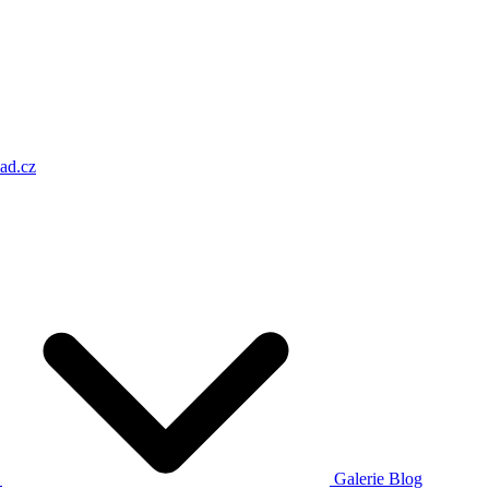
ad.cz
a
Galerie
Blog