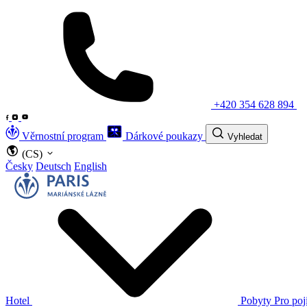
+420 354 628 894
Věrnostní program
Dárkové poukazy
Vyhledat
(CS)
Česky
Deutsch
English
Hotel
Pobyty
Pro poj