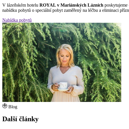
V lázeňském hotelu
ROYAL v Mariánských Lázních
poskytujeme o
nabídku pobytů o speciální pobyt zaměřený na léčbu a eliminaci příz
Nabídka pobytů
Blog
Další články