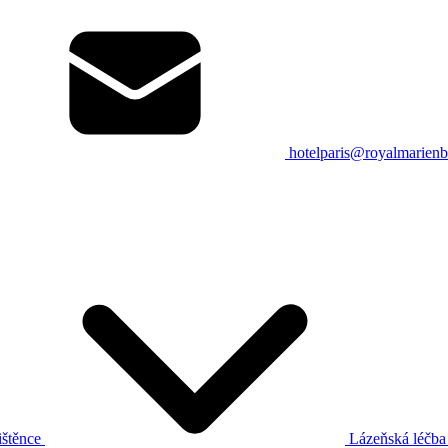
hotelparis@royalmarienb
ištěnce
Lázeňská léčb