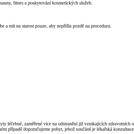
sauny, fitnes a poskytování kosmetických služeb.
be a mít na starost pouze, aby nepřišla pozdě na proceduru.
ty léčebné, zaměřené více na odstranění již vznikajících zdravotních ob
čném případě doporučujeme pobyt, jehož součástí je lékařská konzult