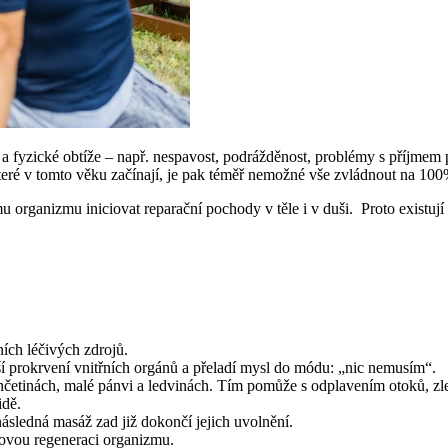
a fyzické obtíže – např. nespavost, podrážděnost, problémy s příjmem 
teré v tomto věku začínají, je pak téměř nemožné vše zvládnout na 100
organizmu iniciovat reparační pochody v těle i v duši. Proto existují 
ích léčivých zdrojů.
pší prokrvení vnitřních orgánů a přeladí mysl do módu: „nic nemusím“.
ončetinách, malé pánvi a ledvinách. Tím pomůže s odplavením otoků, zle
idě.
následná masáž zad již dokončí jejich uvolnění.
lkovou regeneraci organizmu.