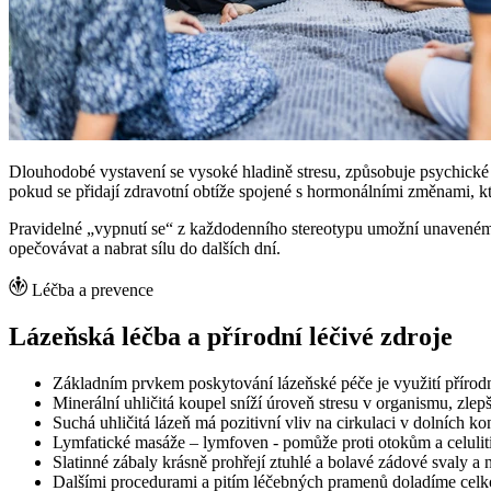
Dlouhodobé vystavení se vysoké hladině stresu, způsobuje psychické 
pokud se přidají zdravotní obtíže spojené s hormonálními změnami, k
Pravidelné „vypnutí se“ z každodenního stereotypu umožní unavenému 
opečovávat a nabrat sílu do dalších dní.
Léčba a prevence
Lázeňská léčba a přírodní léčivé zdroje
Základním prvkem poskytování lázeňské péče je využití přírodn
Minerální uhličitá koupel sníží úroveň stresu v organismu, zle
Suchá uhličitá lázeň má pozitivní vliv na cirkulaci v dolních k
Lymfatické masáže – lymfoven - pomůže proti otokům a celulit
Slatinné zábaly krásně prohřejí ztuhlé a bolavé zádové svaly a 
Dalšími procedurami a pitím léčebných pramenů doladíme ce