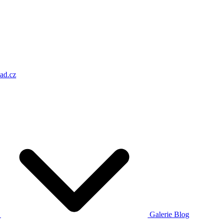
ad.cz
a
Galerie
Blog