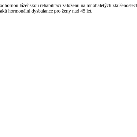
dbornou lázeňskou rehabilitaci založenu na mnohaletých zkušenostech a 
naků hormonální dysbalance pro ženy nad 45 let.