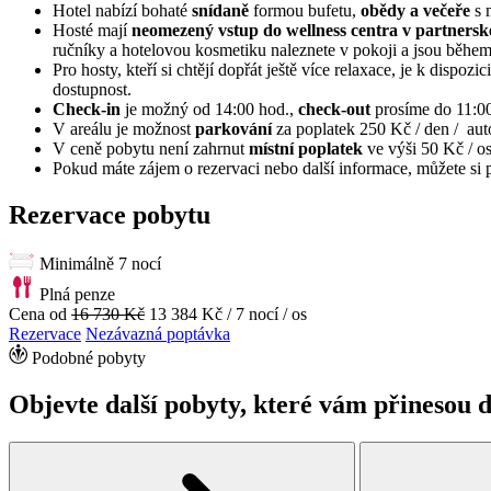
Hotel nabízí bohaté
snídaně
formou bufetu,
obědy a večeře
s 
Hosté mají
neomezený vstup do wellness centra v partner
ručníky a hotelovou kosmetiku naleznete v pokoji a jsou během
Pro hosty, kteří si chtějí dopřát ještě více relaxace, je k dispoz
dostupnost.
Check-in
je možný od 14:00 hod.,
check-out
prosíme do 11:00
V areálu je možnost
parkování
za poplatek 250 Kč / den / aut
V ceně pobytu není zahrnut
místní poplatek
ve výši 50 Kč / os
Pokud máte zájem o rezervaci nebo další informace, můžete si 
Rezervace pobytu
Minimálně 7 nocí
Plná penze
Cena od
16 730 Kč
13 384 Kč
/ 7 nocí / os
Rezervace
Nezávazná poptávka
Podobné pobyty
Objevte další pobyty, které vám přinesou d