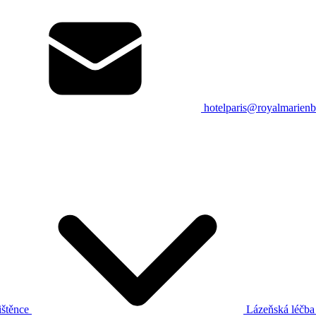
hotelparis@royalmarienb
ištěnce
Lázeňská léčb