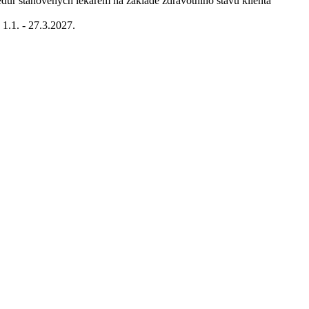
edur stanovených lékařem na základě zdravotního stavu klienta
 1.1. - 27.3.2027.