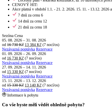
Léčebný plán - lékařská konzultace, až 10 lázeňských proc
CENOVÝ HIT:
Akce platná v období 1.1. - 21. 2. 2026. 15. 11. - 13.12. 2026 a
7 dnů za cenu 6
14 dnů za cenu 12
21 dnů za cenu 18
Sezóna
Cena
05. 08. 2026
–
31. 08. 2026
od
16 730 Kč
13 384 Kč
(7 nocí/os)
Nezávazná poptávka
Rezervace
01. 09. 2026
–
26. 09. 2026
od
16 730 Kč
(7 nocí/os)
Nezávazná poptávka
Rezervace
27. 09. 2026
–
14. 11. 2026
od
15 330 Kč
(7 nocí/os)
Nezávazná poptávka
Rezervace
15. 11. 2026
–
13. 12. 2026
od
15 330 Kč
13 140 Kč
(7 nocí/os)
Nezávazná poptávka
Rezervace
Informace k pobytu
Co vše byste měli vědět ohledně pobytu?