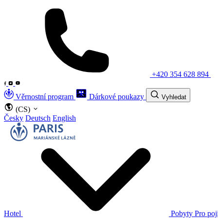
+420 354 628 894
Věrnostní program
Dárkové poukazy
Vyhledat
(CS)
Česky
Deutsch
English
Hotel
Pobyty
Pro poj