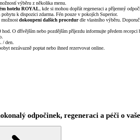
možností výběru z několika menu.
ském hotelu ROYAL
, kde si mohou dopřát regeneraci a příjemný odpoč
 pobytu k dispozici zdarma. Fén pouze v pokojích Superior.
ici možnost
dokoupení dalších procedur
dle vlastního výběru. Doporuču
 hod. O dřívějším nebo pozdějším příjezdu informujte předem recepci h
o.
. / den.
pobyt nezávazně poptat nebo ihned rezervovat online.
okonalý odpočinek, regeneraci a péči o vaše