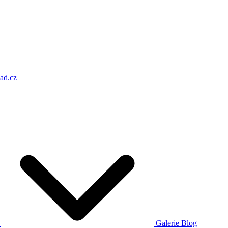
ad.cz
a
Galerie
Blog