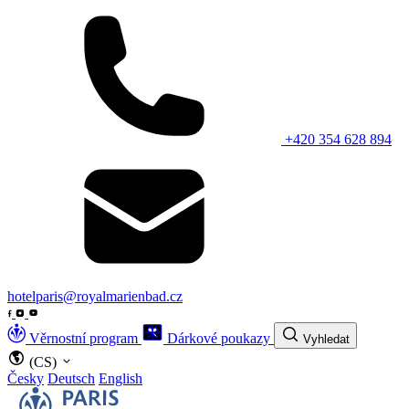
+420 354 628 894
hotelparis@royalmarienbad.cz
Věrnostní program
Dárkové poukazy
Vyhledat
(CS)
Česky
Deutsch
English