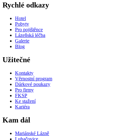
Rychlé odkazy
Hotel
Pobyty
Pro pojištěnce
Lázeňská léčba
Galerie
Blog
Užitečné
Kontakty
Věrnostní program
Dárkové poukazy
Pro firmy
FKSP
Ke stažení
Kariéra
Kam dál
Mariánské Lázně
Luhačovice