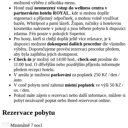
možností výběru z několika menu.
Hosté mají
neomezený vstup do wellness centra v
partnerském hotelu ROYAL
, kde si mohou dopřát
regeneraci a příjemný odpočinek, a mohou volně využívat
bazén, Whirlpool a parní lázeň. Župan, ručníky a hotelovou
kosmetiku naleznete v pokoji a jsou během pobytu k dispozici
zdarma. Fén pouze v pokojích Superior.
Pro hosty, kteří si chtějí dopřát ještě více relaxace, je k
dispozici možnost
dokoupení dalších procedur
dle vlastního
výběru. Doporučujeme provést rezervaci procedur předem,
aby byla zajištěna jejich dostupnost.
Check-in
je možný od 14:00 hod.,
check-out
prosíme do
11:00 hod. O dřívějším nebo pozdějším příjezdu informujte
předem recepci hotelu.
V areálu je možnost
parkování
za poplatek 250 Kč / den /
auto.
V ceně pobytu není zahrnut
místní poplatek
ve výši 50 Kč /
os. / den.
Pokud máte zájem o rezervaci nebo další informace, můžete si
pobyt nezávazně poptat nebo ihned rezervovat online.
Rezervace pobytu
Minimálně 7 nocí