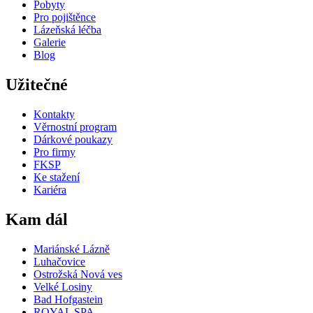
Pobyty
Pro pojištěnce
Lázeňská léčba
Galerie
Blog
Užitečné
Kontakty
Věrnostní program
Dárkové poukazy
Pro firmy
FKSP
Ke stažení
Kariéra
Kam dál
Mariánské Lázně
Luhačovice
Ostrožská Nová ves
Velké Losiny
Bad Hofgastein
ROYAL SPA