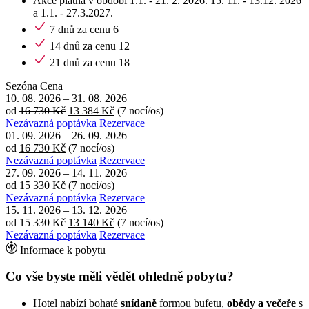
Akce platná v období 1.1. - 21. 2. 2026. 15. 11. - 13.12. 2026
a 1.1. - 27.3.2027.
7 dnů za cenu 6
14 dnů za cenu 12
21 dnů za cenu 18
Sezóna
Cena
10. 08. 2026
–
31. 08. 2026
od
16 730 Kč
13 384 Kč
(7 nocí/os)
Nezávazná poptávka
Rezervace
01. 09. 2026
–
26. 09. 2026
od
16 730 Kč
(7 nocí/os)
Nezávazná poptávka
Rezervace
27. 09. 2026
–
14. 11. 2026
od
15 330 Kč
(7 nocí/os)
Nezávazná poptávka
Rezervace
15. 11. 2026
–
13. 12. 2026
od
15 330 Kč
13 140 Kč
(7 nocí/os)
Nezávazná poptávka
Rezervace
Informace k pobytu
Co vše byste měli vědět ohledně pobytu?
Hotel nabízí bohaté
snídaně
formou bufetu,
obědy a večeře
s