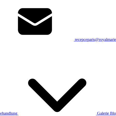
recepceparis@royalmari
ehandlung
Galerie
Bl