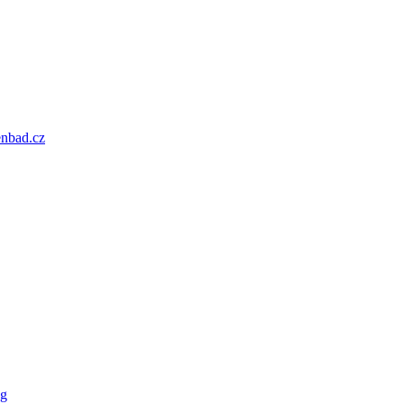
enbad.cz
og