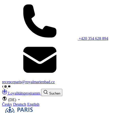
+420 354 628 894
recepceparis@royalmarienbad.cz
Loyalitätsprogramm
Suchen
(DE)
Česky
Deutsch
English