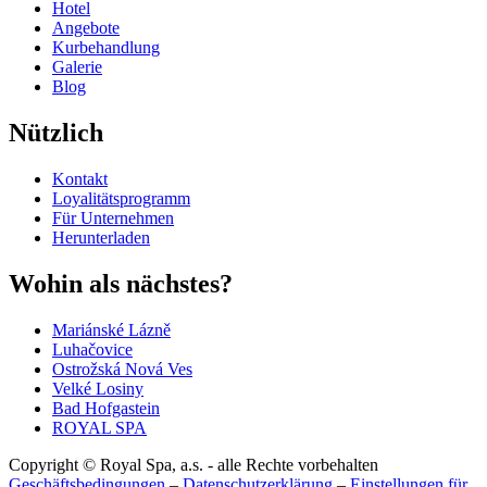
Hotel
Angebote
Kurbehandlung
Galerie
Blog
Nützlich
Kontakt
Loyalitätsprogramm
Für Unternehmen
Herunterladen
Wohin als nächstes?
Mariánské Lázně
Luhačovice
Ostrožská Nová Ves
Velké Losiny
Bad Hofgastein
ROYAL SPA
Copyright © Royal Spa, a.s. - alle Rechte vorbehalten
Geschäftsbedingungen
–
Datenschutzerklärung
–
Einstellungen für