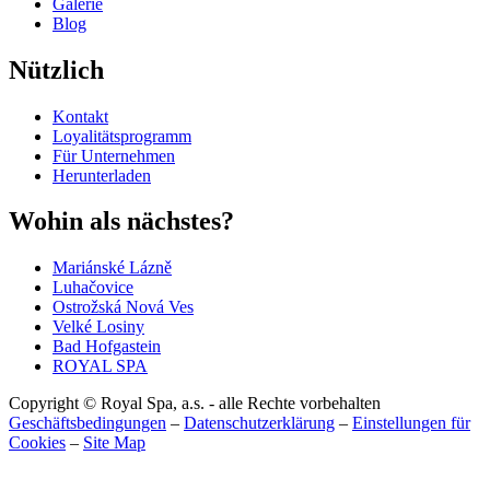
Galerie
Blog
Nützlich
Kontakt
Loyalitätsprogramm
Für Unternehmen
Herunterladen
Wohin als nächstes?
Mariánské Lázně
Luhačovice
Ostrožská Nová Ves
Velké Losiny
Bad Hofgastein
ROYAL SPA
Copyright © Royal Spa, a.s. - alle Rechte vorbehalten
Geschäftsbedingungen
–
Datenschutzerklärung
–
Einstellungen für
Cookies
–
Site Map