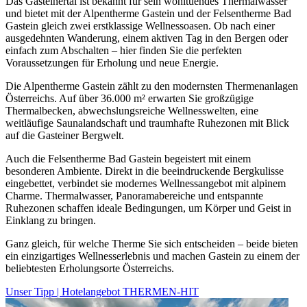
Das Gasteinertal ist bekannt für sein wohltuendes Thermalwasser
und bietet mit der Alpentherme Gastein und der Felsentherme Bad
Gastein gleich zwei erstklassige Wellnessoasen. Ob nach einer
ausgedehnten Wanderung, einem aktiven Tag in den Bergen oder
einfach zum Abschalten – hier finden Sie die perfekten
Voraussetzungen für Erholung und neue Energie.
Die Alpentherme Gastein zählt zu den modernsten Thermenanlagen
Österreichs. Auf über 36.000 m² erwarten Sie großzügige
Thermalbecken, abwechslungsreiche Wellnesswelten, eine
weitläufige Saunalandschaft und traumhafte Ruhezonen mit Blick
auf die Gasteiner Bergwelt.
Auch die Felsentherme Bad Gastein begeistert mit einem
besonderen Ambiente. Direkt in die beeindruckende Bergkulisse
eingebettet, verbindet sie modernes Wellnessangebot mit alpinem
Charme. Thermalwasser, Panoramabereiche und entspannte
Ruhezonen schaffen ideale Bedingungen, um Körper und Geist in
Einklang zu bringen.
Ganz gleich, für welche Therme Sie sich entscheiden – beide bieten
ein einzigartiges Wellnesserlebnis und machen Gastein zu einem der
beliebtesten Erholungsorte Österreichs.
Unser Tipp | Hotelangebot THERMEN-HIT