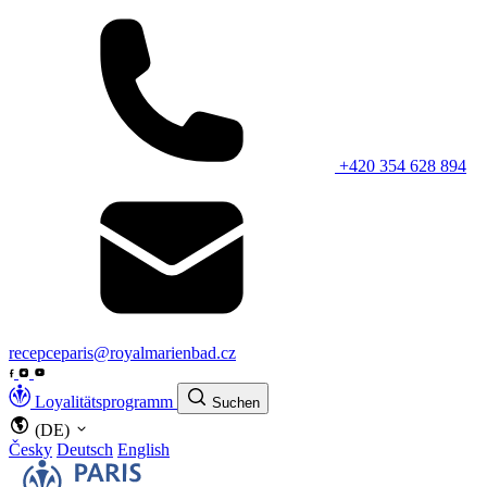
+420 354 628 894
recepceparis@royalmarienbad.cz
Loyalitätsprogramm
Suchen
(DE)
Česky
Deutsch
English