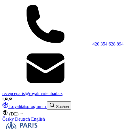
+420 354 628 894
recepceparis@royalmarienbad.cz
Loyalitätsprogramm
Suchen
(DE)
Česky
Deutsch
English