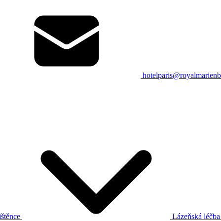
hotelparis@royalmarienb
ištěnce
Lázeňská léčb