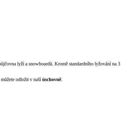
 a půjčovna lyží a snowboardů. Kromě standardního lyžování na 3
 můžete odložit v naší
úschovně
.