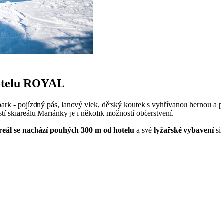
hotelu ROYAL
ý park - pojízdný pás, lanový vlek, dětský koutek s vyhřívanou hernou
í skiareálu Mariánky je i několik možností občerstvení.
reál se nachází pouhých 300 m od hotelu
a své
lyžařské vybavení
si