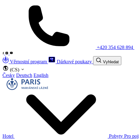
+420 354 628 894
Věrnostní program
Dárkové poukazy
Vyhledat
(CS)
Česky
Deutsch
English
Hotel
Pobyty
Pro poj