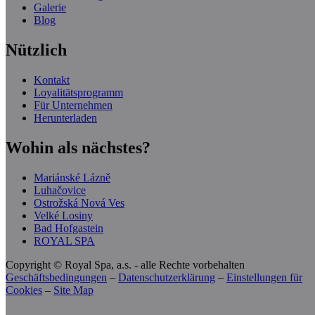
Galerie
Blog
Nützlich
Kontakt
Loyalitätsprogramm
Für Unternehmen
Herunterladen
Wohin als nächstes?
Mariánské Lázně
Luhačovice
Ostrožská Nová Ves
Velké Losiny
Bad Hofgastein
ROYAL SPA
Copyright © Royal Spa, a.s. - alle Rechte vorbehalten
Geschäftsbedingungen
–
Datenschutzerklärung
–
Einstellungen für
Cookies
–
Site Map