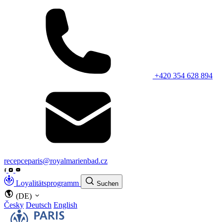
+420 354 628 894
recepceparis@royalmarienbad.cz
Loyalitätsprogramm
Suchen
(DE)
Česky
Deutsch
English