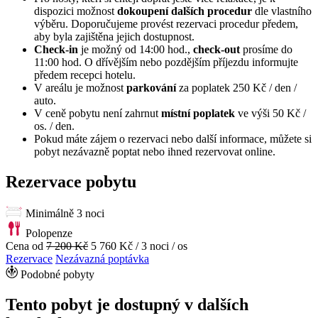
dispozici možnost
dokoupení dalších procedur
dle vlastního
výběru. Doporučujeme provést rezervaci procedur předem,
aby byla zajištěna jejich dostupnost.
Check-in
je možný od 14:00 hod.,
check-out
prosíme do
11:00 hod. O dřívějším nebo pozdějším příjezdu informujte
předem recepci hotelu.
V areálu je možnost
parkování
za poplatek 250 Kč / den /
auto.
V ceně pobytu není zahrnut
místní poplatek
ve výši 50 Kč /
os. / den.
Pokud máte zájem o rezervaci nebo další informace, můžete si
pobyt nezávazně poptat nebo ihned rezervovat online.
Rezervace pobytu
Minimálně 3 noci
Polopenze
Cena od
7 200 Kč
5 760 Kč
/ 3 noci / os
Rezervace
Nezávazná poptávka
Podobné pobyty
Tento pobyt je dostupný v dalších