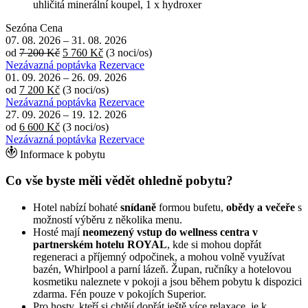
uhličitá minerální koupel, 1 x hydroxer
Sezóna
Cena
07. 08. 2026
–
31. 08. 2026
od
7 200 Kč
5 760 Kč
(3 noci/os)
Nezávazná poptávka
Rezervace
01. 09. 2026
–
26. 09. 2026
od
7 200 Kč
(3 noci/os)
Nezávazná poptávka
Rezervace
27. 09. 2026
–
19. 12. 2026
od
6 600 Kč
(3 noci/os)
Nezávazná poptávka
Rezervace
Informace k pobytu
Co vše byste měli vědět ohledně pobytu?
Hotel nabízí bohaté
snídaně
formou bufetu,
obědy a večeře
s
možností výběru z několika menu.
Hosté mají
neomezený vstup do wellness centra v
partnerském hotelu ROYAL
, kde si mohou dopřát
regeneraci a příjemný odpočinek, a mohou volně využívat
bazén, Whirlpool a parní lázeň. Župan, ručníky a hotelovou
kosmetiku naleznete v pokoji a jsou během pobytu k dispozici
zdarma. Fén pouze v pokojích Superior.
Pro hosty, kteří si chtějí dopřát ještě více relaxace, je k