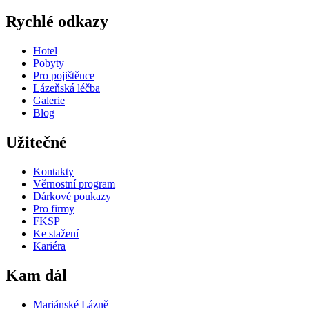
Rychlé odkazy
Hotel
Pobyty
Pro pojištěnce
Lázeňská léčba
Galerie
Blog
Užitečné
Kontakty
Věrnostní program
Dárkové poukazy
Pro firmy
FKSP
Ke stažení
Kariéra
Kam dál
Mariánské Lázně