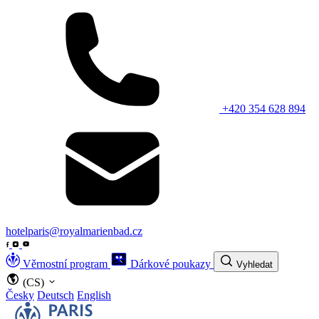
+420 354 628 894
hotelparis@royalmarienbad.cz
Věrnostní program
Dárkové poukazy
Vyhledat
(CS)
Česky
Deutsch
English