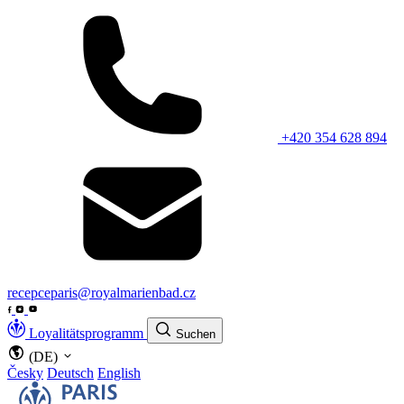
+420 354 628 894
recepceparis@royalmarienbad.cz
Loyalitätsprogramm
Suchen
(DE)
Česky
Deutsch
English