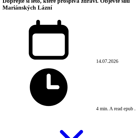
Dopřejte si léto, které prospívá zdraví. Objevte sílu
Mariánských Lázní
14.07.2026
4 min. A read epub .