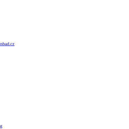
enbad.cz
og