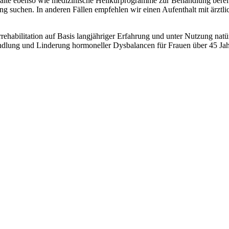
te ebenso wie medizinische Heilkurprogramme zur Behandlung bereits 
ng suchen. In anderen Fällen empfehlen wir einen Aufenthalt mit ärztl
abilitation auf Basis langjähriger Erfahrung und unter Nutzung natür
dlung und Linderung hormoneller Dysbalancen für Frauen über 45 Jah