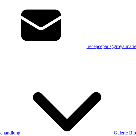
recepceparis@royalmari
ehandlung
Galerie
Bl