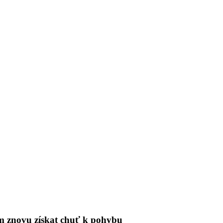
tům znovu získat chuť k pohybu