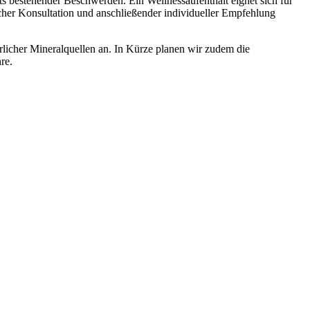
bestehender Beschwerden. Ein Wellnessaufenthalt eignet sich für
icher Konsultation und anschließender individueller Empfehlung
licher Mineralquellen an. In Kürze planen wir zudem die
re.