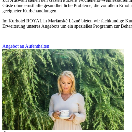
Zur Auswahl stehen den Gästen kürzere Wochenend-Wellnessaufenthal
Gäste ohne ernsthafte gesundheitliche Probleme, die vor allem Erholu
geeigneter Kurbehandlungen.
Im Kurhotel ROYAL in Mariánské Lázně bieten wir fachkundige Kurreh
Erweiterung unseres Angebots um ein spezielles Programm zur Behan
Angebot an Aufenthalten