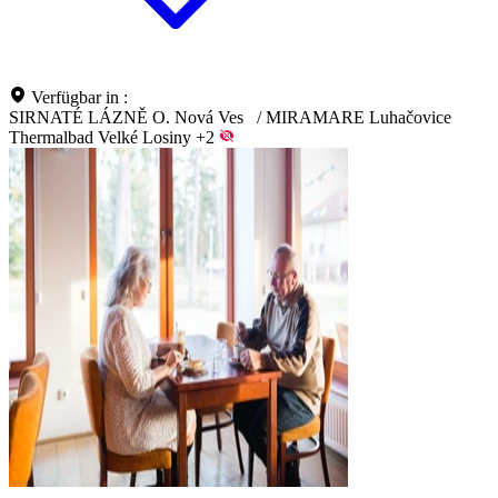
Verfügbar in :
SIRNATÉ LÁZNĚ O. Nová Ves
/
MIRAMARE Luhačovice
Thermalbad Velké Losiny
+2