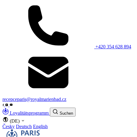
+420 354 628 894
recepceparis@royalmarienbad.cz
Loyalitätsprogramm
Suchen
(DE)
Česky
Deutsch
English