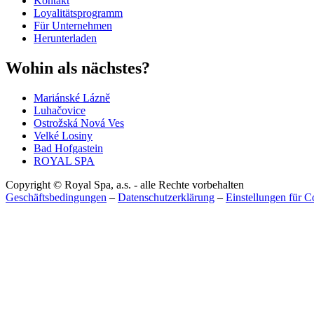
Kontakt
Loyalitätsprogramm
Für Unternehmen
Herunterladen
Wohin als nächstes?
Mariánské Lázně
Luhačovice
Ostrožská Nová Ves
Velké Losiny
Bad Hofgastein
ROYAL SPA
Copyright © Royal Spa, a.s. - alle Rechte vorbehalten
Geschäftsbedingungen
–
Datenschutzerklärung
–
Einstellungen für C