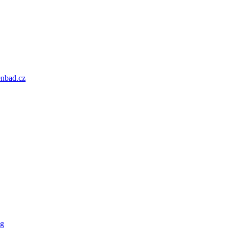
enbad.cz
og