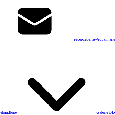
recepceparis@royalmari
ehandlung
Galerie
Bl