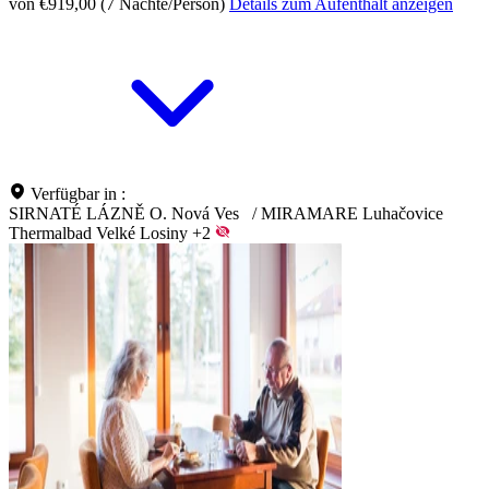
von €919,00 (7 Nächte/Person)
Details zum Aufenthalt anzeigen
Verfügbar in :
SIRNATÉ LÁZNĚ O. Nová Ves
/
MIRAMARE Luhačovice
Thermalbad Velké Losiny
+2