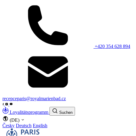
+420 354 628 894
recepceparis@royalmarienbad.cz
Loyalitätsprogramm
Suchen
(DE)
Česky
Deutsch
English