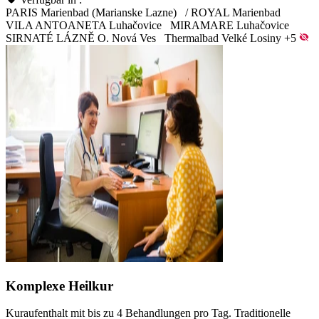
PARIS Marienbad (Marianske Lazne)
/
ROYAL Marienbad
VILA ANTOANETA Luhačovice
MIRAMARE Luhačovice
SIRNATÉ LÁZNĚ O. Nová Ves
Thermalbad Velké Losiny
+5
Komplexe Heilkur
Kuraufenthalt mit bis zu 4 Behandlungen pro Tag. Traditionelle