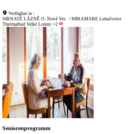
Verfügbar in :
SIRNATÉ LÁZNĚ O. Nová Ves
/
MIRAMARE Luhačovice
Thermalbad Velké Losiny
+2
Seniorenprogramm