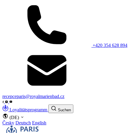
+420 354 628 894
recepceparis@royalmarienbad.cz
Loyalitätsprogramm
Suchen
(DE)
Česky
Deutsch
English