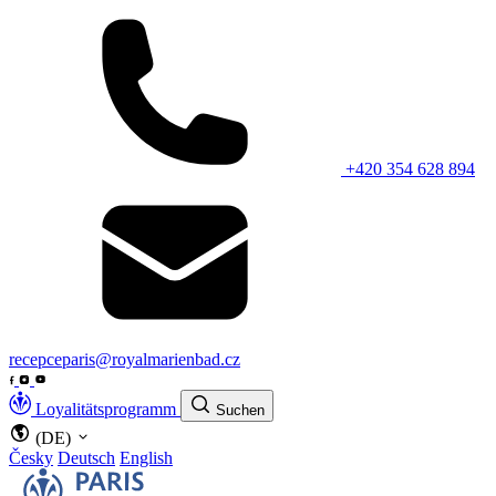
+420 354 628 894
recepceparis@royalmarienbad.cz
Loyalitätsprogramm
Suchen
(DE)
Česky
Deutsch
English