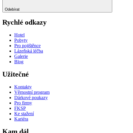
Odebírat
Rychlé odkazy
Hotel
Pobyty
Pro pojištěnce
Lázeňská léčba
Galerie
Blog
Užitečné
Kontakty
Věrnostní program
Dárkové poukazy
Pro firmy
FKSP
Ke stažení
Kariéra
Kam dál