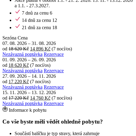
Akce platná v období 1.1. - 21. 2. 2026. 15. 11. - 13.12. 2026
a 1.1. - 27.3.2027.
7 dnů za cenu 6
14 dnů za cenu 12
21 dnů za cenu 18
Sezóna
Cena
07. 08. 2026
–
31. 08. 2026
od
18 620 Kč
14 896 Kč
(7 nocí/os)
Nezávazná poptávka
Rezervace
01. 09. 2026
–
26. 09. 2026
od
18 620 Kč
(7 nocí/os)
Nezávazná poptávka
Rezervace
27. 09. 2026
–
14. 11. 2026
od
17 220 Kč
(7 nocí/os)
Nezávazná poptávka
Rezervace
15. 11. 2026
–
13. 12. 2026
od
17 220 Kč
14 760 Kč
(7 nocí/os)
Nezávazná poptávka
Rezervace
Informace k pobytu
Co vše byste měli vědět ohledně pobytu?
Součástí balíčku je typ stravy, která zahrnuje