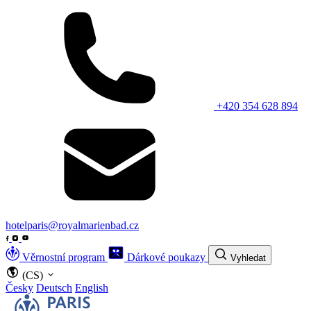
+420 354 628 894
hotelparis@royalmarienbad.cz
Věrnostní program
Dárkové poukazy
Vyhledat
(CS)
Česky
Deutsch
English