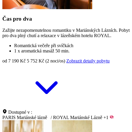
Čas pro dva
Zažijte nezapomenutelnou romantiku v Mariánských Lázních. Pobyt
pro dva plný chutí a relaxace v lázeňském hotelu ROYAL.
Romantická večeře při svíčkách
1 x aromatická masáž 50 min.
od 7 190 Kč
5 752 Kč (2 noci/os)
Zobrazit detaily pobytu
Dostupné v :
PARIS Mariánské lázně
/
ROYAL Mariánské Lázně
+1