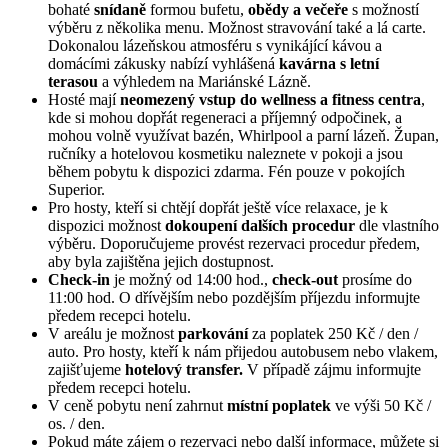
bohaté
snídaně
formou bufetu,
obědy a večeře
s možností
výběru z několika menu. Možnost stravování také a lá carte.
Dokonalou lázeňskou atmosféru s vynikájící kávou a
domácími zákusky nabízí vyhlášená
kavárna s letní
terasou
a výhledem na Mariánské Lázně.
Hosté mají
neomezený vstup do wellness a fitness centra
,
kde si mohou dopřát regeneraci a příjemný odpočinek, a
mohou volně využívat bazén, Whirlpool a parní lázeň. Župan,
ručníky a hotelovou kosmetiku naleznete v pokoji a jsou
během pobytu k dispozici zdarma. Fén pouze v pokojích
Superior.
Pro hosty, kteří si chtějí dopřát ještě více relaxace, je k
dispozici možnost
dokoupení dalších procedur
dle vlastního
výběru. Doporučujeme provést rezervaci procedur předem,
aby byla zajištěna jejich dostupnost.
Check-in
je možný od 14:00 hod.,
check-out
prosíme do
11:00 hod. O dřívějším nebo pozdějším příjezdu informujte
předem recepci hotelu.
V areálu je možnost
parkování
za poplatek 250 Kč / den /
auto. Pro hosty, kteří k nám přijedou autobusem nebo vlakem,
zajišťujeme
hotelový transfer.
V případě zájmu informujte
předem recepci hotelu.
V ceně pobytu není zahrnut
místní poplatek
ve výši 50 Kč /
os. / den.
Pokud máte zájem o rezervaci nebo další informace, můžete si