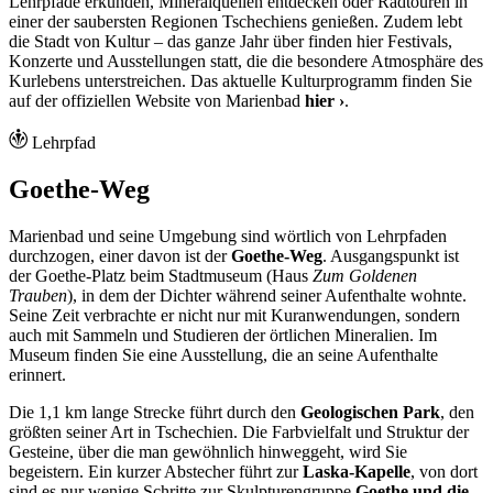
Lehrpfade erkunden, Mineralquellen entdecken oder Radtouren in
einer der saubersten Regionen Tschechiens genießen. Zudem lebt
die Stadt von Kultur – das ganze Jahr über finden hier Festivals,
Konzerte und Ausstellungen statt, die die besondere Atmosphäre des
Kurlebens unterstreichen. Das aktuelle Kulturprogramm finden Sie
auf der offiziellen Website von Marienbad
hier ›
.
Lehrpfad
Goethe-Weg
Marienbad und seine Umgebung sind wörtlich von Lehrpfaden
durchzogen, einer davon ist der
Goethe-Weg
. Ausgangspunkt ist
der Goethe-Platz beim Stadtmuseum (Haus
Zum Goldenen
Trauben
), in dem der Dichter während seiner Aufenthalte wohnte.
Seine Zeit verbrachte er nicht nur mit Kuranwendungen, sondern
auch mit Sammeln und Studieren der örtlichen Mineralien. Im
Museum finden Sie eine Ausstellung, die an seine Aufenthalte
erinnert.
Die 1,1 km lange Strecke führt durch den
Geologischen Park
, den
größten seiner Art in Tschechien. Die Farbvielfalt und Struktur der
Gesteine, über die man gewöhnlich hinweggeht, wird Sie
begeistern. Ein kurzer Abstecher führt zur
Laska-Kapelle
, von dort
sind es nur wenige Schritte zur Skulpturengruppe
Goethe und die