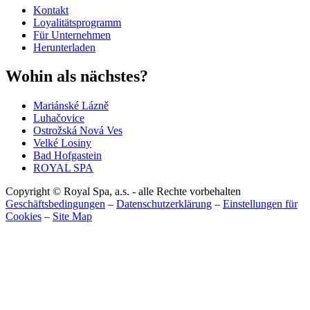
Kontakt
Loyalitätsprogramm
Für Unternehmen
Herunterladen
Wohin als nächstes?
Mariánské Lázně
Luhačovice
Ostrožská Nová Ves
Velké Losiny
Bad Hofgastein
ROYAL SPA
Copyright © Royal Spa, a.s. - alle Rechte vorbehalten
Geschäftsbedingungen
–
Datenschutzerklärung
–
Einstellungen für
Cookies
–
Site Map