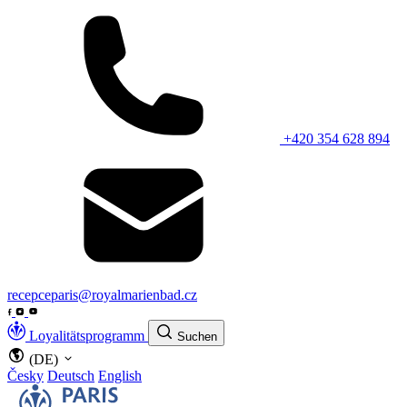
+420 354 628 894
recepceparis@royalmarienbad.cz
Loyalitätsprogramm
Suchen
(DE)
Česky
Deutsch
English