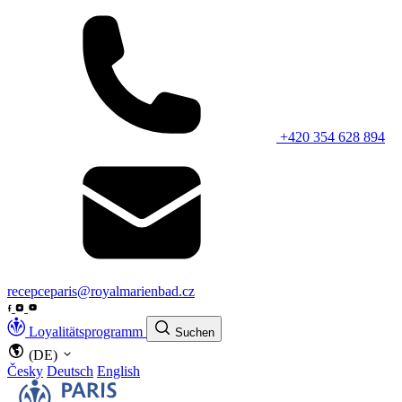
+420 354 628 894
recepceparis@royalmarienbad.cz
Loyalitätsprogramm
Suchen
(DE)
Česky
Deutsch
English