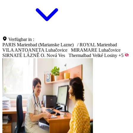
Verfügbar in :
PARIS Marienbad (Marianske Lazne)
/
ROYAL Marienbad
VILA ANTOANETA Luhačovice
MIRAMARE Luhačovice
SIRNATÉ LÁZNĚ O. Nová Ves
Thermalbad Velké Losiny
+5