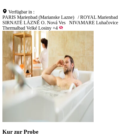
Verfügbar in :
PARIS Marienbad (Marianske Lazne)
/
ROYAL Marienbad
SIRNATÉ LÁZNĚ O. Nová Ves
NIVAMARE Luhačovice
Thermalbad Velké Losiny
+4
Kur zur Probe