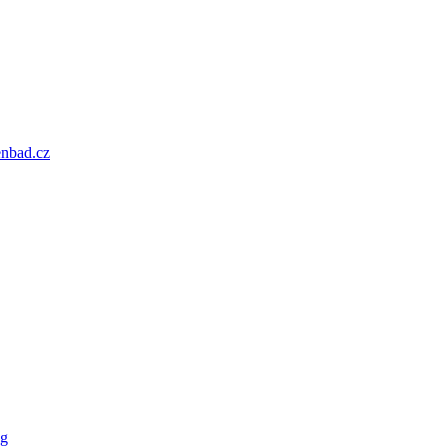
enbad.cz
og