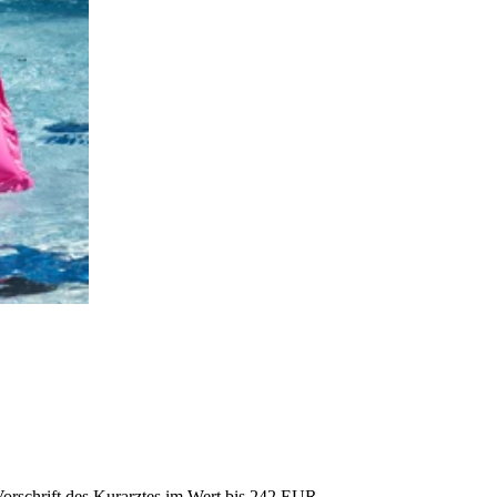
orschrift des Kurarztes im Wert bis 242 EUR