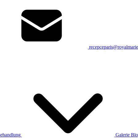
recepceparis@royalmari
ehandlung
Galerie
Bl