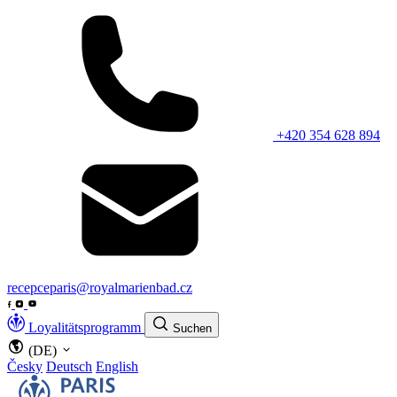
+420 354 628 894
recepceparis@royalmarienbad.cz
Loyalitätsprogramm
Suchen
(DE)
Česky
Deutsch
English