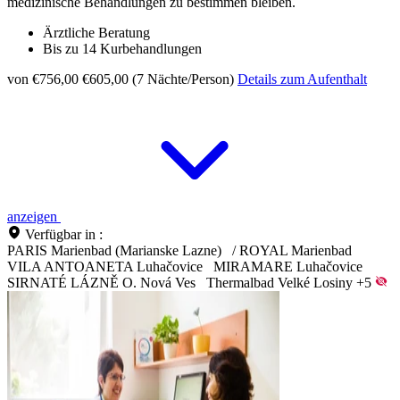
medizinische Behandlungen zu bestimmen bleiben.
Ärztliche Beratung
Bis zu 14 Kurbehandlungen
von €756,00
€605,00 (7 Nächte/Person)
Details zum Aufenthalt
anzeigen
Verfügbar in :
PARIS Marienbad (Marianske Lazne)
/
ROYAL Marienbad
VILA ANTOANETA Luhačovice
MIRAMARE Luhačovice
SIRNATÉ LÁZNĚ O. Nová Ves
Thermalbad Velké Losiny
+5