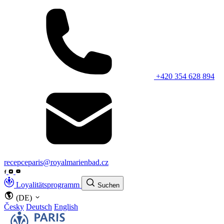
+420 354 628 894
recepceparis@royalmarienbad.cz
Loyalitätsprogramm
Suchen
(DE)
Česky
Deutsch
English