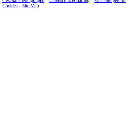
Geschäftsbedingungen
–
Datenschutzerklärung
–
Einstellungen für
Cookies
–
Site Map