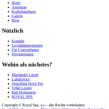
Hotel
Angebote
Kurbehandlung
Galerie
Blog
Nützlich
Kontakt
Loyalitätsprogramm
Für Unternehmen
Herunterladen
Wohin als nächstes?
Mariánské Lázně
Luhačovice
Ostrožská Nová Ves
Velké Losiny
Bad Hofgastein
ROYAL SPA
Copyright © Royal Spa, a.s. - alle Rechte vorbehalten