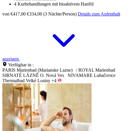
4 Kurbehandlungen mit bioaktivem Hanföl
von €417,00
€334,00 (3 Nächte/Person)
Details zum Aufenthalt
anzeigen
Verfügbar in :
PARIS Marienbad (Marianske Lazne)
/
ROYAL Marienbad
SIRNATÉ LÁZNĚ O. Nová Ves
NIVAMARE Luhačovice
Thermalbad Velké Losiny
+4