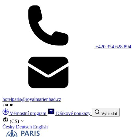
+420 354 628 894
hotelparis@royalmarienbad.cz
Věrnostní program
Dárkové poukazy
Vyhledat
(CS)
Česky
Deutsch
English