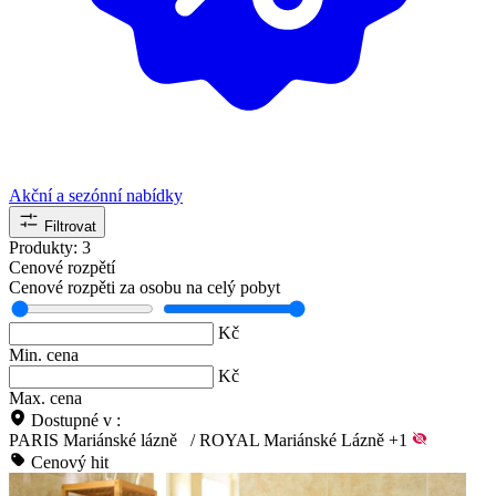
Akční a sezónní nabídky
Filtrovat
Produkty:
3
Cenové rozpětí
Cenové rozpěti za osobu na celý pobyt
Kč
Min. cena
Kč
Max. cena
Dostupné v :
PARIS Mariánské lázně
/
ROYAL Mariánské Lázně
+1
Cenový hit