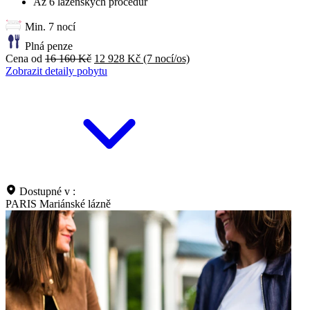
Až 6 lázeňských procedur
Min. 7 nocí
Plná penze
Cena od
16 160 Kč
12 928 Kč
(7 nocí/os)
Zobrazit detaily pobytu
Dostupné v :
PARIS Mariánské lázně